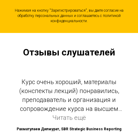
Нажимая на кнопку "Зарегистрироваться", вы даете согласие на
обработку персональных данных и соглашаетесь c политикой
конфиденциальности.
Отзывы слушателей
Курс очень хороший, материалы
(конспекты лекций) понравились,
преподаватель и организация и
сопровождение курса на высшем
уровне. Константин Евгеньевич -
Читать ещё
профессионал своего дела, умеет
Рахматулаев Дилмурат, SBR Strategic Business Reporting
зарядить своей харизмой, богатым