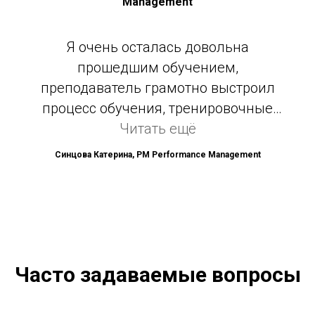
Management
экзамену в сжатые сроки и сдать его
с первого раза.
Я очень осталась довольна
прошедшим обучением,
преподаватель грамотно выстроил
процесс обучения, тренировочные
тесты и домашние задания были
Читать ещё
хорошим закреплением изученного
Синцова Катерина, PM Performance Management
материала, а также постоянным
повторением пройденных тем в
процессе обучения. Успешная сдача
экзамена уже зависит только личных
усилий обучающегося. Курс в данном
Часто задаваемые вопросы
формате однозначно порекомендую.