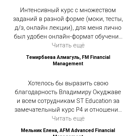
опытом и очень наглядными
Интенсивный курс с множеством
примерами. Всегда готов, ответить на
заданий в разной форме (моки, тесты,
вопросы. Очень рад, что учился у
д/з, онлайн лекции), для меня лично
него.
был удобен онлайн-формат обучения
в выходной день, удобные часы
Читать ещё
занятий. Владимир отличный
Темирбаева Алмагуль, FM Financial
преподаватель, темы доносит легко и
Management
понятно, постоянно на связи, в целом
и пришла в этот центр из-за
Хотелось бы выразить свою
Владимира.
благодарность Владимиру Окуджаве
и всем сотрудникам ST Education за
замечательный курс P4 и отношение
к подготовке слушателей. Грамотное
Читать ещё
и логичное изложение материала
Мельник Елена, AFM Advanced Financial
позволило мне подготовиться к