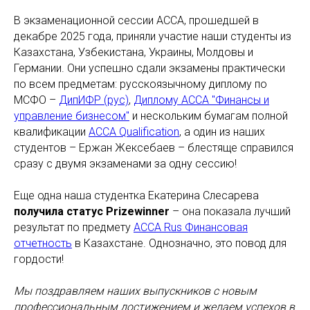
В экзаменационной сессии ACCA, прошедшей в
декабре 2025 года, приняли участие наши студенты из
Казахстана, Узбекистана, Украины, Молдовы и
Германии. Они успешно сдали экзамены практически
по всем предметам: русскоязычному диплому по
МСФО –
ДипИФР (рус)
,
Диплому ACCA "Финансы и
управление бизнесом"
и нескольким бумагам полной
квалификации
ACCA Qualification
, а один из наших
студентов – Ержан Жексебаев – блестяще справился
сразу с двумя экзаменами за одну сессию!
Еще одна наша студентка Екатерина Слесарева
получила статус Prizewinner
– она показала лучший
результат по предмету
ACCA Rus Финансовая
отчетность
в Казахстане. Однозначно, это повод для
гордости!
Мы поздравляем наших выпускников с новым
профессиональным достижением и желаем успехов в