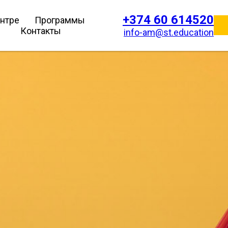
+374 60 614520
ентре
Программы
Контакты
info-am@st.education