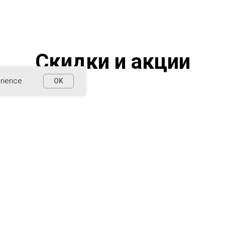
Скидки и акции
erience
OK
Акция для студентов
вузов стран СНГ
Всем студентам - скидка 20% на
обучение ACCA