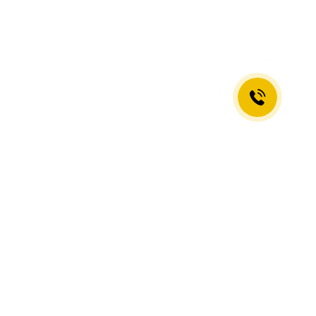
Повторное обучение по
программе "Гарантия
качества"
Бесплатное повторное обучение по
программам ACCA