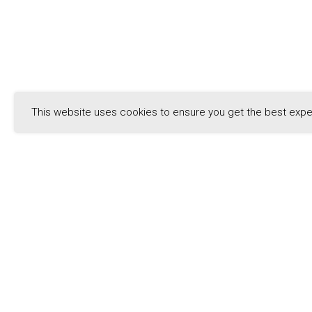
This website uses cookies to ensure you get the best exp
Приведи друга - скидка
15%!
Приведите друга и получите скидку
15% каждый на любой курс. Найдите
себе пару!