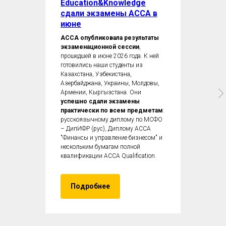
Education&Knowledge
сдали экзамены ACCA в
июне
ACCA опубликовала результаты
экзаменационной сессии
,
прошедшей в июне 2026 года. К ней
готовились наши студенты из
Казахстана, Узбекистана,
Азербайджана, Украины, Молдовы,
Армении, Кыргызстана. Они
успешно сдали экзамены
практически по всем предметам
:
русскоязычному диплому по МСФО
– ДипИФР (рус), Диплому ACCA
"Финансы и управление бизнесом" и
нескольким бумагам полной
квалификации ACCA Qualification.
Подробнее